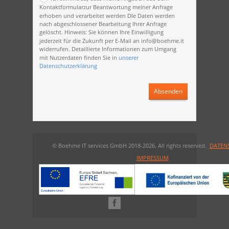
Kontaktformularzur Beantwortung meiner Anfrage
erhoben und verarbeitet werden DIe Daten werden
nach abgeschlossener Bearbeitung Ihrer Anfrage
gelöscht. Hinweis: Sie können Ihre Einwilligung
jederzeit für die Zukunft per E-Mail an info@boehme.it
widerrufen. Detaillierte Informationen zum Umgang
mit Nutzerdaten finden Sie in
unserer
Datenschutzerklärung
Absenden
© Boehme IT services GmbH 2018-2026. All rights reserved.
DATEN
IMPRESSUM