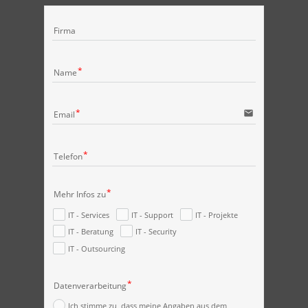
Firma
Name
email
Email
Telefon
Mehr Infos zu
IT - Services
IT - Support
IT - Projekte
IT - Beratung
IT - Security
IT - Outsourcing
Datenverarbeitung
Ich stimme zu, dass meine Angaben aus dem