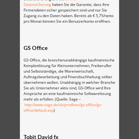
Datensicherung
haben Sie die Garantie, dass Ihre
Firmendaten sicher gespeichert sind und nur Sie
Zugang zu den Daten haben. Bereits ab € 5,75/netto
pro Monat können Sie ein Benutzerkonto eröffnen.
GS Office
GS-Office, die branchenunabhängige kaufmännische
Komplettlösung für Kleinunternehmen, Freiberufler
und Selbstständige, die Warenwirtschaft,
Auftragsbearbeitung und Finanzbuchhaltung selber
übernehmen wollen. Unabhängig in welcher Branche
Sie als Unternehmer aktiv sind, GS-Office wird Ihre
Ansprüche an eine kaufmännische Softwarelösung
mehr als erfüllen. (Quelle: Sage –
http://www.sage.de/sb/prodloes/gs-office/gs-
office/default.asp
)
Tobit David fx