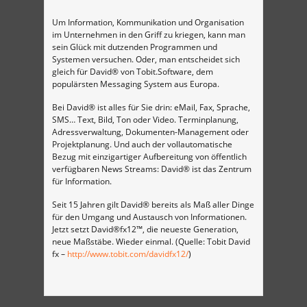
Um Information, Kommunikation und Organisation
im Unternehmen in den Griff zu kriegen, kann man
sein Glück mit dutzenden Programmen und
Systemen versuchen. Oder, man entscheidet sich
gleich für David® von Tobit.Software, dem
populärsten Messaging System aus Europa.
Bei David® ist alles für Sie drin: eMail, Fax, Sprache,
SMS… Text, Bild, Ton oder Video. Terminplanung,
Adressverwaltung, Dokumenten-Management oder
Projektplanung. Und auch der vollautomatische
Bezug mit einzigartiger Aufbereitung von öffentlich
verfügbaren News Streams: David® ist das Zentrum
für Information.
Seit 15 Jahren gilt David® bereits als Maß aller Dinge
für den Umgang und Austausch von Informationen.
Jetzt setzt David®fx12™, die neueste Generation,
neue Maßstäbe. Wieder einmal. (Quelle: Tobit David
fx –
http://www.tobit.com/davidfx12/
)