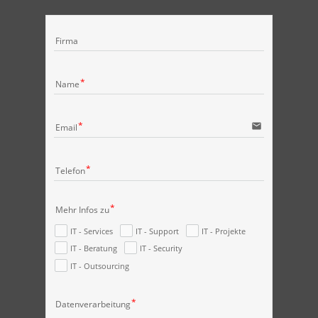
Firma
Name
email
Email
Telefon
Mehr Infos zu
IT - Services
IT - Support
IT - Projekte
IT - Beratung
IT - Security
IT - Outsourcing
Datenverarbeitung