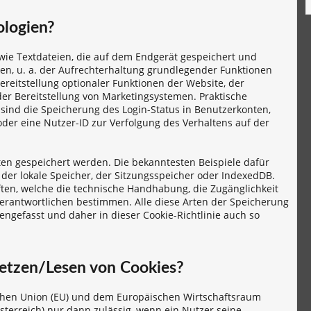
ologien?
 wie Textdateien, die auf dem Endgerät gespeichert und
n, u. a. der Aufrechterhaltung grundlegender Funktionen
ereitstellung optionaler Funktionen der Website, der
er Bereitstellung von Marketingsystemen. Praktische
 sind die Speicherung des Login-Status in Benutzerkonten,
er eine Nutzer-ID zur Verfolgung des Verhaltens auf der
en gespeichert werden. Die bekanntesten Beispiele dafür
der lokale Speicher, der Sitzungsspeicher oder IndexedDB.
ften, welche die technische Handhabung, die Zugänglichkeit
Verantwortlichen bestimmen. Alle diese Arten der Speicherung
ngefasst und daher in dieser Cookie-Richtlinie auch so
Setzen/Lesen von Cookies?
schen Union (EU) und dem Europäischen Wirtschaftsraum
terreich) nur dann zulässig, wenn ein Nutzer seine