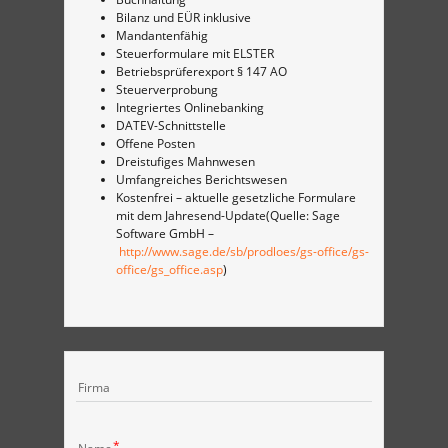
Bilanz und EÜR inklusive
Mandantenfähig
Steuerformulare mit ELSTER
Betriebsprüferexport § 147 AO
Steuerverprobung
Integriertes Onlinebanking
DATEV-Schnittstelle
Offene Posten
Dreistufiges Mahnwesen
Umfangreiches Berichtswesen
Kostenfrei – aktuelle gesetzliche Formulare
mit dem Jahresend-Update(Quelle: Sage
Software GmbH –
http://www.sage.de/sb/prodloes/gs-office/gs-
office/gs_office.asp
)
Firma