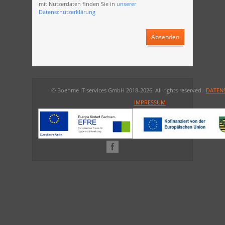
mit Nutzerdaten finden Sie in
unserer
Datenschutzerklärung
Absenden
© Boehme IT services GmbH 2018-2026. All rights reserved.
DATEN
IMPRESSUM